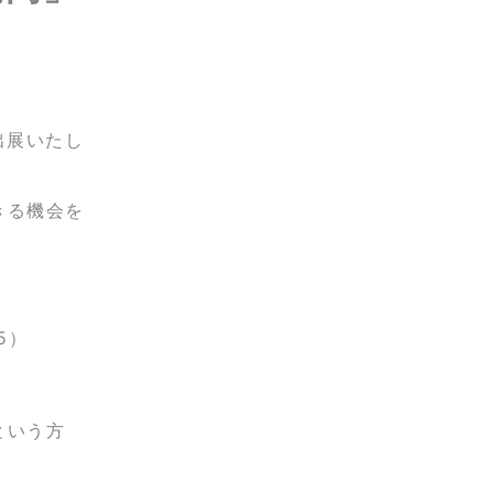
出展いたし
きる機会を
5）
という方